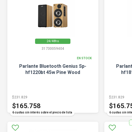
24/48hs
31730059404
EN STOCK
Parlante Bluetooth Genius Sp-
Parlan
hf1220bt 45w Pine Wood
hf18
$231.829
$231.829
$165.758
$165.7
6 cuotas sin interés sobre el precio de lista
6 cuotas sin inte