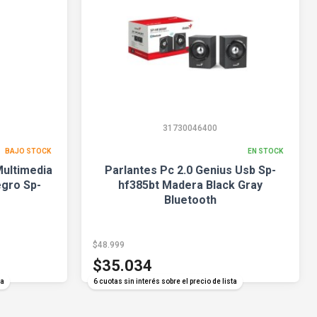
31730046400
BAJO STOCK
EN STOCK
Multimedia
Parlantes Pc 2.0 Genius Usb Sp-
gro Sp-
hf385bt Madera Black Gray
Bluetooth
$48.999
$35.034
ta
6 cuotas sin interés sobre el precio de lista