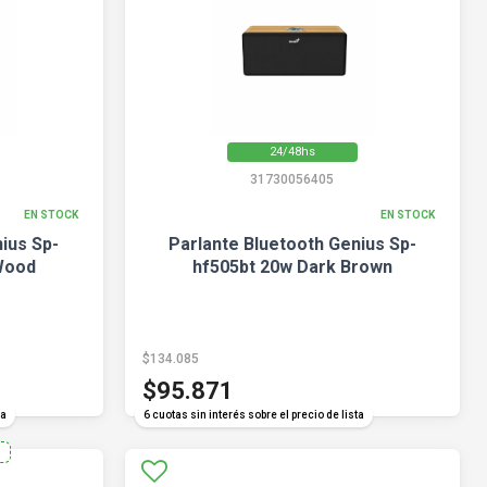
24/48hs
31730056405
EN STOCK
EN STOCK
ius Sp-
Parlante Bluetooth Genius Sp-
Wood
hf505bt 20w Dark Brown
$134.085
$95.871
ta
6 cuotas sin interés sobre el precio de lista