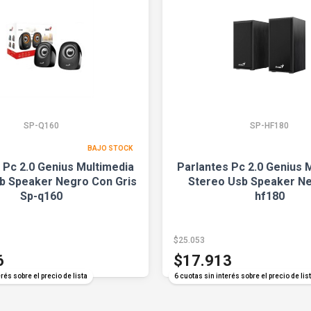
SP-Q160
SP-HF180
BAJO STOCK
 Pc 2.0 Genius Multimedia
Parlantes Pc 2.0 Genius 
b Speaker Negro Con Gris
Stereo Usb Speaker Ne
Sp-q160
hf180
$25.053
6
$17.913
rés sobre el precio de lista
6 cuotas sin interés sobre el precio de lis