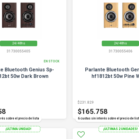
24/48hs
24/48hs
31730055405
31730055406
EN STOCK
te Bluetooth Genius Sp-
Parlante Bluetooth Gen
12bt 50w Dark Brown
hf1812bt 50w Pine 
$231.829
58
$165.758
rés sobre el precio de lista
6 cuotas sin interés sobre el precio de lis
¡ULTIMA UNIDAD!
¡ULTIMAS 2 UNIDADES!