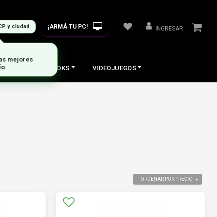
¡ARMÁ TU PC!
CP y ciudad
INGRESAR
las mejores
ío.
COS
NOTEBOOKS
VIDEOJUEGOS
ORDENAR POR PRECIO