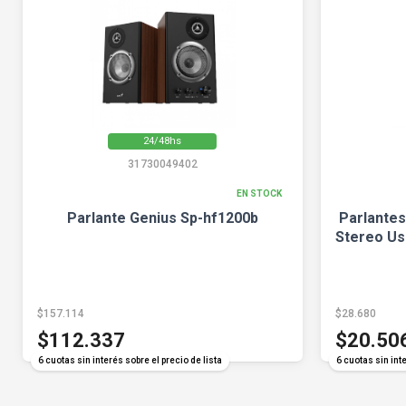
24/48hs
31730049402
EN STOCK
Parlante Genius Sp-hf1200b
Parlantes
Stereo Us
$157.114
$28.680
$112.337
$20.50
6 cuotas sin interés sobre el precio de lista
6 cuotas sin inte