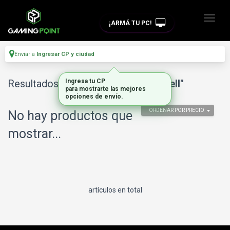
¡ARMÁ TU PC!
Enviar a
Ingresar CP y ciudad
Resultados para
Ingresa tu CP
"outlet notebook dell"
para mostrarte las mejores
opciones de envío.
ORDENAR POR PRECIO
No hay productos que
mostrar...
artículos en total