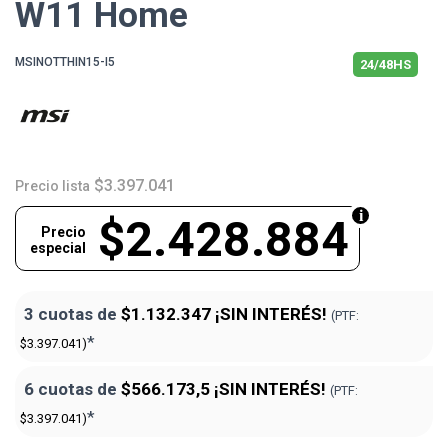
W11 Home
MSINOTTHIN15-I5
24/48HS
$3.397.041
Precio lista
$2.428.884
Precio
especial
3 cuotas de
$1.132.347
¡SIN INTERÉS!
(PTF:
*
$3.397.041)
6 cuotas de
$566.173,5
¡SIN INTERÉS!
(PTF:
*
$3.397.041)