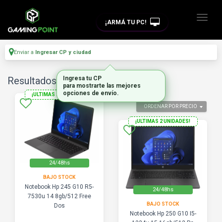
¡ARMÁ TU PC!
Enviar a
Ingresar CP y ciudad
Resultados para
Ingresa tu CP
"notebook hp g10"
para mostrarte las mejores
opciones de envío.
¡ULTIMAS 2 UNIDADES!
ORDENAR POR PRECIO
¡ULTIMAS 2 UNIDADES!
24/48hs
BAJO STOCK
Notebook Hp 245 G10 R5-
24/48hs
7530u 14 8gb/512 Free
BAJO STOCK
Dos
Notebook Hp 250 G10 I5-