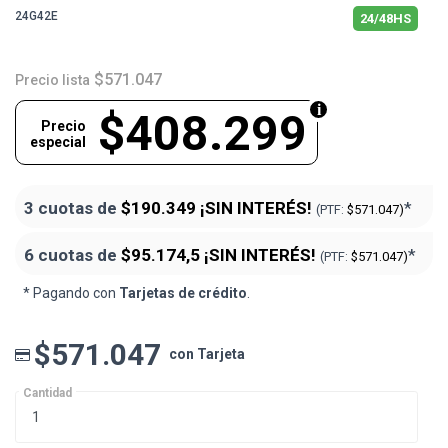
24G42E
24/48HS
$571.047
Precio lista
$408.299
Precio
especial
3 cuotas de
$190.349
¡SIN INTERÉS!
*
(PTF:
$571.047)
6 cuotas de
$95.174,5
¡SIN INTERÉS!
*
(PTF:
$571.047)
* Pagando con
Tarjetas de crédito
.
$571.047
con Tarjeta
Cantidad